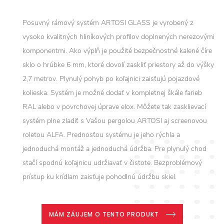
Posuvný rámový systém ARTOSI GLASS je vyrobený z
vysoko kvalitných hliníkových profilov doplnených nerezovými
komponentmi. Ako výplň je použité bezpečnostné kalené číre
sklo o hrúbke 6 mm, ktoré dovolí zaskliť priestory až do výšky
2,7 metrov. Plynulý pohyb po koľajnici zaisťujú pojazdové
kolieska. Systém je možné dodať v kompletnej škále farieb
RAL alebo v povrchovej úprave elox. Môžete tak zasklievací
systém plne zladiť s Vašou pergolou ARTOSI aj screenovou
roletou ALFA. Prednosťou systému je jeho rýchla a
jednoduchá montáž a jednoduchá údržba. Pre plynulý chod
stačí spodnú koľajnicu udržiavať v čistote. Bezproblémový
prístup ku krídlam zaisťuje pohodlnú údržbu skiel.
MÁM ZÁUJEM O TENTO PRODUKT