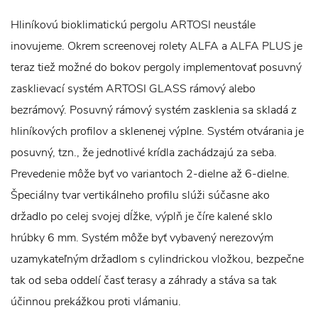
Hliníkovú bioklimatickú pergolu ARTOSI neustále
inovujeme. Okrem screenovej rolety ALFA a ALFA PLUS je
teraz tiež možné do bokov pergoly implementovať posuvný
zasklievací systém ARTOSI GLASS rámový alebo
bezrámový. Posuvný rámový systém zasklenia sa skladá z
hliníkových profilov a sklenenej výplne. Systém otvárania je
posuvný, tzn., že jednotlivé krídla zachádzajú za seba.
Prevedenie môže byť vo variantoch 2-dielne až 6-dielne.
Špeciálny tvar vertikálneho profilu slúži súčasne ako
držadlo po celej svojej dĺžke, výplň je číre kalené sklo
hrúbky 6 mm. Systém môže byť vybavený nerezovým
uzamykateľným držadlom s cylindrickou vložkou, bezpečne
tak od seba oddelí časť terasy a záhrady a stáva sa tak
účinnou prekážkou proti vlámaniu.