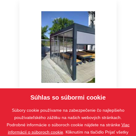
ARTOSI GLASS – posuvné bezrámové
Súhlas so súbormi cookie
zasklenie
Súbory cookie používame na zabezpečenie čo najlepšieho
používateľského zážitku na našich webových stránkach.
Podrobné informácie o súboroch cookie nájdete na stránke
Viac
informácií o súboroch cookie
. Kliknutím na tlačidlo Prijať všetky