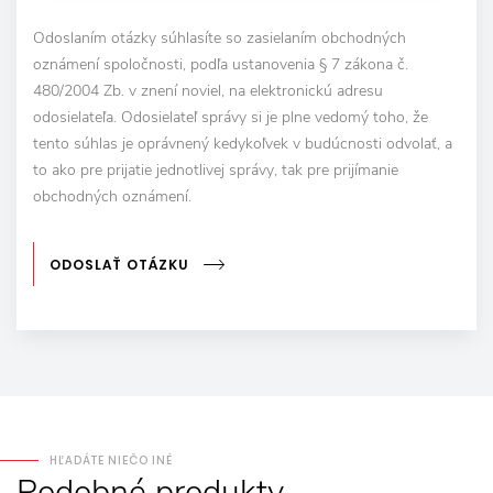
Odoslaním otázky súhlasíte so zasielaním obchodných
oznámení spoločnosti, podľa ustanovenia § 7 zákona č.
480/2004 Zb. v znení noviel, na elektronickú adresu
odosielateľa. Odosielateľ správy si je plne vedomý toho, že
tento súhlas je oprávnený kedykoľvek v budúcnosti odvolať, a
to ako pre prijatie jednotlivej správy, tak pre prijímanie
obchodných oznámení.
ODOSLAŤ OTÁZKU
HĽADÁTE NIEČO INÉ
Podobné
produkty