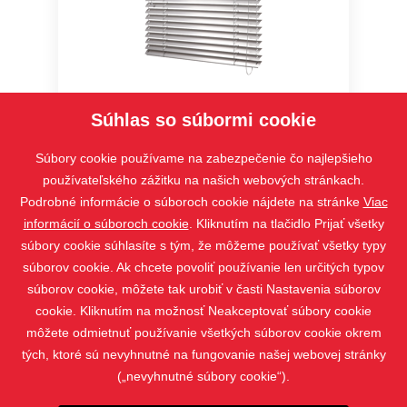
Interiérová žalúzia Cetta 35,50 –
Súhlas so súbormi cookie
Economy
Súbory cookie používame na zabezpečenie čo najlepšieho
používateľského zážitku na našich webových stránkach.
Podrobné informácie o súboroch cookie nájdete na stránke
Viac
informácií o súboroch cookie
. Kliknutím na tlačidlo Prijať všetky
súbory cookie súhlasíte s tým, že môžeme používať všetky typy
súborov cookie. Ak chcete povoliť používanie len určitých typov
súborov cookie, môžete tak urobiť v časti Nastavenia súborov
cookie. Kliknutím na možnosť Neakceptovať súbory cookie
môžete odmietnuť používanie všetkých súborov cookie okrem
tých, ktoré sú nevyhnutné na fungovanie našej webovej stránky
(„nevyhnutné súbory cookie“).
PRODUKTY