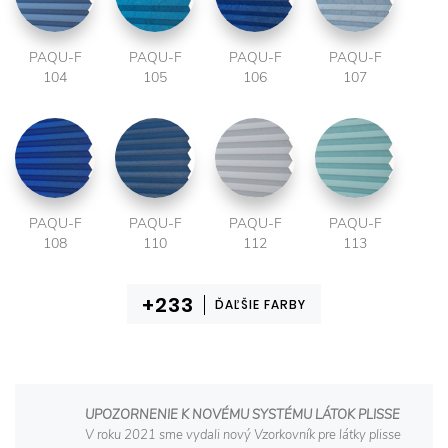
PAQU-F
PAQU-F
PAQU-F
PAQU-F
104
105
106
107
PAQU-F
PAQU-F
PAQU-F
PAQU-F
108
110
112
113
ĎAĽŠIE FARBY
UPOZORNENIE K NOVÉMU SYSTÉMU LÁTOK PLISSE
V roku 2021 sme vydali nový Vzorkovník pre látky plisse