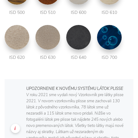
ISD 500
ISD 510
ISD 600
ISD 610
ISD 620
ISD 630
ISD 640
ISD 700
UPOZORNENIE K NOVÉMU SYSTÉMU LÁTOK PLISSE
V roku 2021 sme vydali nový Vzorkovník pre látky plisse
2021. V novom vzorkovníku plisse sme zachovali 130
látok z pôvodného vzorkovníka, 78 látok sme už
nezaradili a 115 látok sme novo pridali. Nižšie vo
fotogalérii látok pre plisse tak nájdete 245 nových alebo
novo premenovaných látok. Všetky tieto látky majú nové
názvy aj skratky. Látkam už nezaradeným do