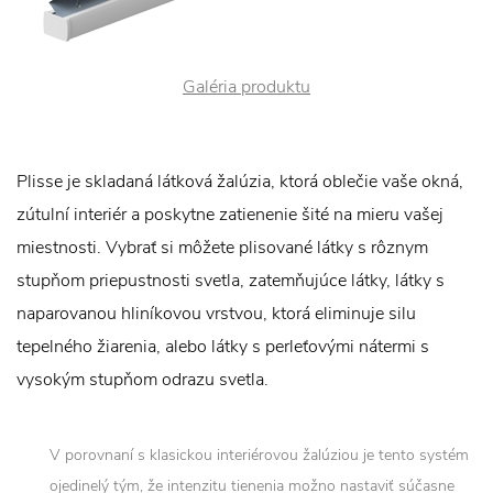
Galéria produktu
Plisse je skladaná látková žalúzia, ktorá oblečie vaše okná,
zútulní interiér a poskytne zatienenie šité na mieru vašej
miestnosti. Vybrať si môžete plisované látky s rôznym
stupňom priepustnosti svetla, zatemňujúce látky, látky s
naparovanou hliníkovou vrstvou, ktorá eliminuje silu
tepelného žiarenia, alebo látky s perleťovými nátermi s
vysokým stupňom odrazu svetla.
V porovnaní s klasickou interiérovou žalúziou je tento systém
ojedinelý tým, že intenzitu tienenia možno nastaviť súčasne