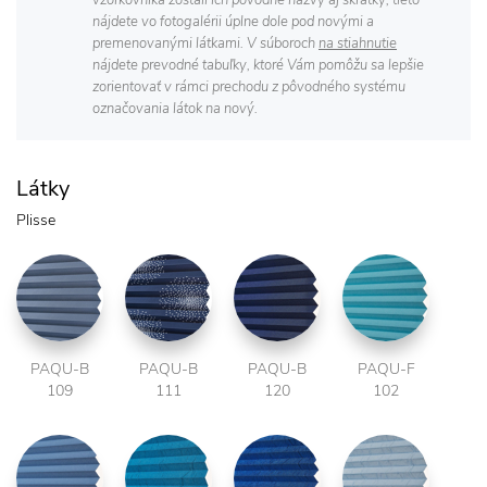
vzorkovníka zostali ich pôvodné názvy aj skratky, tieto
nájdete vo fotogalérii úplne dole pod novými a
premenovanými látkami. V súboroch
na stiahnutie
nájdete prevodné tabuľky, ktoré Vám pomôžu sa lepšie
zorientovať v rámci prechodu z pôvodného systému
označovania látok na nový.
Látky
Plisse
PAQU-B
PAQU-B
PAQU-B
PAQU-F
109
111
120
102