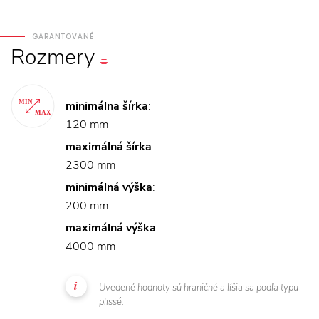
GARANTOVANÉ
Rozmery
minimálna šírka
:
120 mm
maximálná šírka
:
2300 mm
minimálná výška
:
200 mm
maximálná výška
:
4000 mm
Uvedené hodnoty sú hraničné a líšia sa podľa typu
plissé.