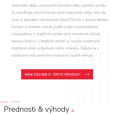
stiahnutím alebo vytiahnutím horného alebo dolného profilu,
čo umožňuje vytvoriť tieniaci pruh ľubovoľnej výšky. Iste vás
očarí aj špeciálne vyhotovenie žalúzií Plissňe s dvoma látkami,
ktorými si zmeníte interiér podľa svojho momentálneho
rozpoloženia. V tradičním poňatí plnia interiérové žalúzie
tieniacu funkciu, v dnešním poňatí sú navyše moderným
doplnkom okien a šperkom vášho interiéru. Žalúzie sa v
súčasnosti tiež cenia pre schopnosť usporiť energiu.
MÁM ZÁUJEM O TENTO PRODUKT
PLUSY
Prednosti
&
výhody