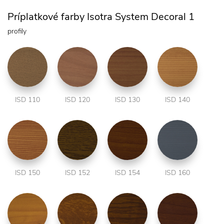
Príplatkové farby Isotra System Decoral 1
profily
ISD 110
ISD 120
ISD 130
ISD 140
ISD 150
ISD 152
ISD 154
ISD 160