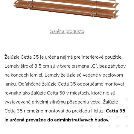
Galéria produktu
Žalúzia Cetta 35 je určená najmä pre interiérové použitie.
Lamely široké 3,5 cm sú v tvare písmena „C“, bez záhybov
na koncoch lamiel. Lamely žalúzie sú vedené v oceľovom
lanku. Odľahčené žalúzie Cetta 35 odporúčame montovať
rovnako ako žalúzie Cetta 50 v miestach, ktoré nie sú
vystavované priveľmi silnému pôsobeniu vetra. Žalúzie
Cetta 35 nemožno montovať do prekladu Heluz.
Cetta 35
je určená prevažne do administratívnych budov.