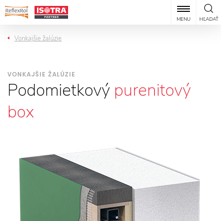
MENU
HĽADAŤ
Vonkajšie žalúzie
VONKAJŠIE ŽALÚZIE
Podomietkový
purenitový
box