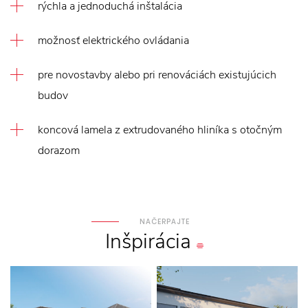
rýchla a jednoduchá inštalácia
možnosť elektrického ovládania
pre novostavby alebo pri renováciách existujúcich
budov
koncová lamela z extrudovaného hliníka s otočným
dorazom
NAČERPAJTE
Inšpirácia