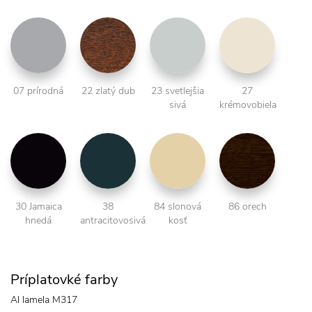
07 prírodná
22 zlatý dub
23 svetlejšia
27
sivá
krémovobiela
30 Jamaica
38
84 slonová
86 orech
hnedá
antracitovosivá
kosť
Príplatovké farby
Al lamela M317