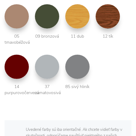
05
09 bronzová
11 dub
12 tík
tmavobéžová
14
37
85 sivý hliník
purpurovočervená
zamatovosivá
Uvedené farby sú iba orientačné. Ak chcete vidieť farby v
skutočnosti, odporúčame navštíviť niektorého z našich