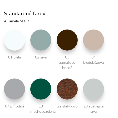
Štandardné farby
Al lamela M317
01 biela
02 sivá
03
04
zamatovo
bledobéžová
hnedá
07 prírodná
13
22 zlatý dub
23 svetlejšia
machovozelená
sivá