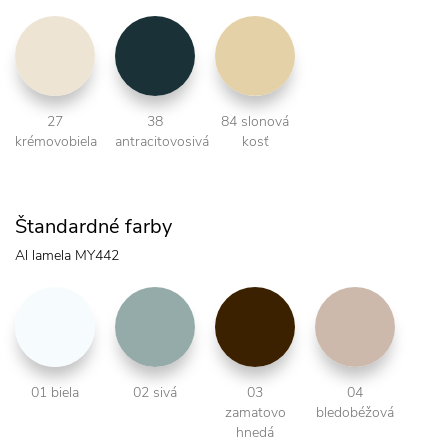
27
38
84 slonová
krémovobiela
antracitovosivá
kosť
Štandardné farby
Al lamela MY442
01 biela
02 sivá
03
04
zamatovo
bledobéžová
hnedá