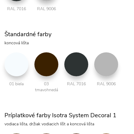
RAL 7016
RAL 9006
Štandardné farby
koncová lišta
01 biela
03
RAL 7016
RAL 9006
tmavohnedá
Príplatkové farby Isotra System Decoral 1
vodiaca lišta, držiak vodiacich líšt a koncová lišta