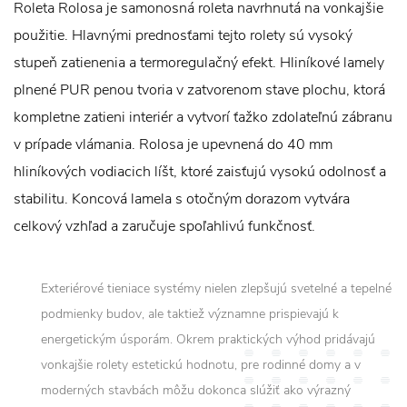
Roleta Rolosa je samonosná roleta navrhnutá na vonkajšie
použitie. Hlavnými prednosťami tejto rolety sú vysoký
stupeň zatienenia a termoregulačný efekt. Hliníkové lamely
plnené PUR penou tvoria v zatvorenom stave plochu, ktorá
kompletne zatieni interiér a vytvorí ťažko zdolateľnú zábranu
v prípade vlámania. Rolosa je upevnená do 40 mm
hliníkových vodiacich líšt, ktoré zaisťujú vysokú odolnosť a
stabilitu. Koncová lamela s otočným dorazom vytvára
celkový vzhľad a zaručuje spoľahlivú funkčnosť.
Exteriérové tieniace systémy nielen zlepšujú svetelné a tepelné
podmienky budov, ale taktiež významne prispievajú k
energetickým úsporám. Okrem praktických výhod pridávajú
vonkajšie rolety estetickú hodnotu, pre rodinné domy a v
moderných stavbách môžu dokonca slúžiť ako výrazný