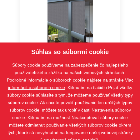
Súhlas so súbormi cookie
SCREEN HR8-ZIP Interiér BO
Súbory cookie používame na zabezpečenie čo najlepšieho
používateľského zážitku na našich webových stránkach.
Podrobné informácie o súboroch cookie nájdete na stránke
Viac
informácií o súboroch cookie
. Kliknutím na tlačidlo Prijať všetky
súbory cookie súhlasíte s tým, že môžeme používať všetky typy
súborov cookie. Ak chcete povoliť používanie len určitých typov
súborov cookie, môžete tak urobiť v časti Nastavenia súborov
cookie. Kliknutím na možnosť Neakceptovať súbory cookie
môžete odmietnuť používanie všetkých súborov cookie okrem
tých, ktoré sú nevyhnutné na fungovanie našej webovej stránky