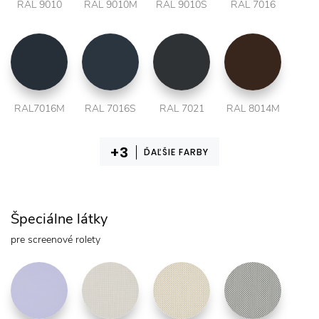
RAL 9010
RAL 9010M
RAL 9010S
RAL 7016
RAL7016M
RAL 7016S
RAL 7021
RAL 8014M
ĎAĽŠIE FARBY
Špeciálne látky
pre screenové rolety