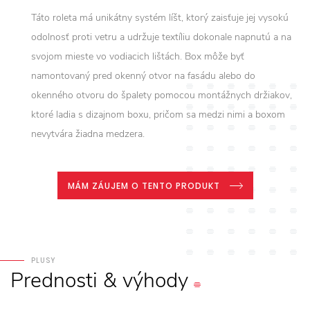
Táto roleta má unikátny systém líšt, ktorý zaisťuje jej vysokú
odolnosť proti vetru a udržuje textíliu dokonale napnutú a na
svojom mieste vo vodiacich lištách. Box môže byť
namontovaný pred okenný otvor na fasádu alebo do
okenného otvoru do špalety pomocou montážnych držiakov,
ktoré ladia s dizajnom boxu, pričom sa medzi nimi a boxom
nevytvára žiadna medzera.
MÁM ZÁUJEM O TENTO PRODUKT
PLUSY
Prednosti
&
výhody