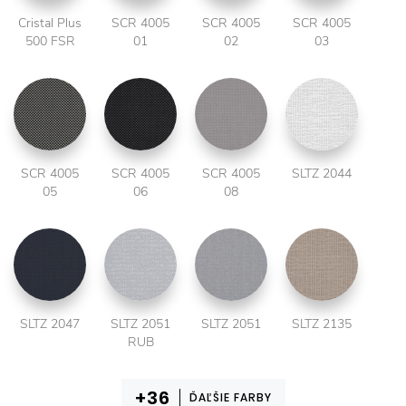
Cristal Plus
SCR 4005
SCR 4005
SCR 4005
500 FSR
01
02
03
SCR 4005
SCR 4005
SCR 4005
SLTZ 2044
05
06
08
SLTZ 2047
SLTZ 2051
SLTZ 2051
SLTZ 2135
RUB
ĎAĽŠIE FARBY