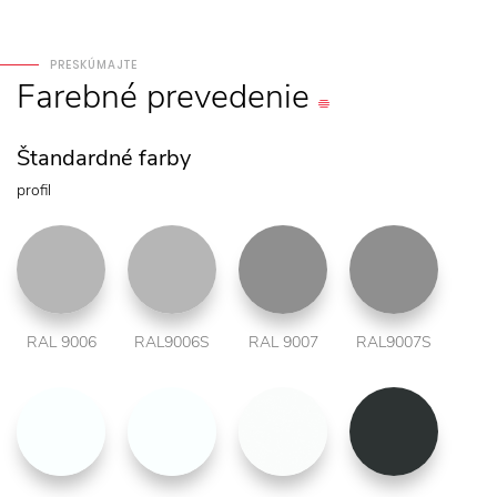
PRESKÚMAJTE
Farebné
prevedenie
Štandardné farby
profil
RAL 9006
RAL9006S
RAL 9007
RAL9007S