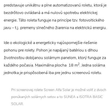
predstavuje unikátnu a plne automatizovanú roletu, ktorá je
bezdrôtovo ovládaná a má nulovú spotrebu elektrickej
energie. Táto roleta funguje na princípe tzv. fotovoltického
javu – t.j. premeny slnečného žiarenia na elektrickú energiu.
Ide o ekologické a energeticky najúspornejšie riešenie
pohonu pre rolety. Pohon je napájaný batériou s dlhou
životnosťou dobíjanou solárnym panelom, ktorý funguje za
2
každého počasia. Maximálna plocha 18 m
. Jedna solárna
jednotka je prispôsobená iba pre jednu screenovú roletu.
Pri screenovej rolete Screen Alfa Solar je možné voliť z dvoch
ponúkaných solárnych setov a to SUNEA a ISOTRA BASIC
SOLAR.