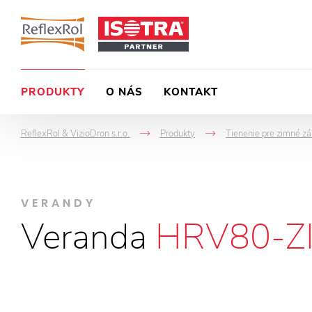
PRODUKTY
O NÁS
KONTAKT
ReflexRol & VizioDron s.r.o.
Produkty
Tienenie pre zimné zá
->
->
VERANDY
Veranda
HRV80-Z