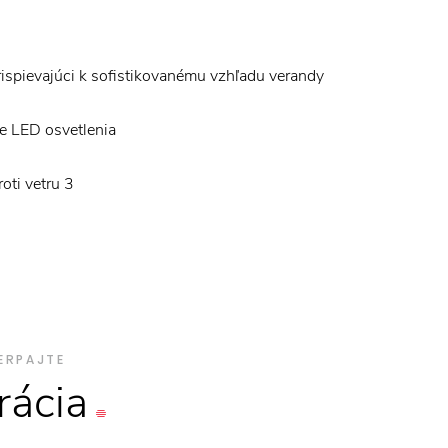
ispievajúci k sofistikovanému vzhľadu verandy
e LED osvetlenia
roti vetru 3
ERPAJTE
rácia