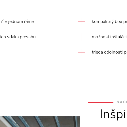
2
m
v jednom ráme
kompaktný box pr
hách vďaka presahu
možnosť inštaláci
trieda odolnosti p
NAČ
Inšpi