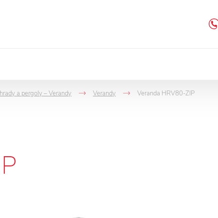
hrady a pergoly – Verandy
Verandy
Veranda HRV80-ZIP
->
->
IP