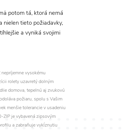
jmä potom tá, ktorá nemá
 nielen tieto požiadavky,
íhlejšie a vyniká svojimi
ť nepríjemne vysokému
zícii rolety uzavretý dolným
odlie domova, tepelnú aj zvukovú
a odoláva požiaru, spolu s Vašim
vek menšie tolerancie v usadeniu
80-ZIP je vybavená zipsovým
rofilu a zabraňuje vykĺznutiu