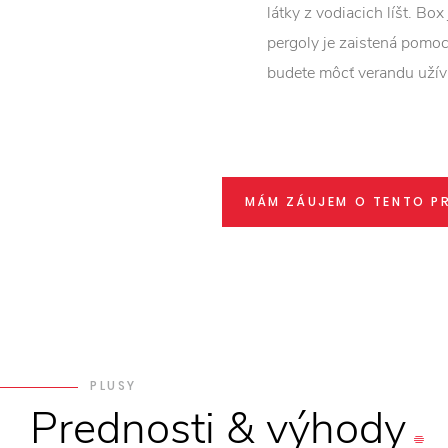
látky z vodiacich líšt. Bo
pergoly je zaistená pomo
budete môcť verandu užívať
MÁM ZÁUJEM O TENTO P
PLUSY
Prednosti
&
výhody