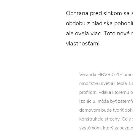
Ochrana pred slnkom sa s
obdobu z hľadiska pohodli
ale oveľa viac. Toto nové 
vlastnosťami.
Veranda HRV80-ZIP umožňu
množstvu svetla i tepla. L
profilom, vďaka ktorému o
izoláciu, môže byť zatemňu
domovom bude tvoriť doko
konštrukcie strechy. Cel
systémom, ktorý zabezpeču