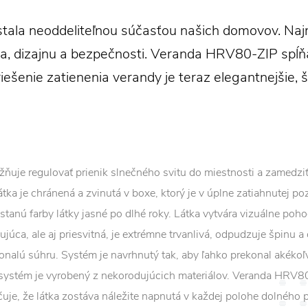
tala neoddeliteľnou súčasťou našich domovov. Na
a, dizajnu a bezpečnosti. Veranda HRV80-ZIP spĺňa
riešenie zatienenia verandy je teraz elegantnejšie, št
je regulovať prienik slnečného svitu do miestnosti a zamedzi
átka je chránená a zvinutá v boxe, ktorý je v úplne zatiahnutej po
stanú farby látky jasné po dlhé roky. Látka vytvára vizuálne poh
júca, ale aj priesvitná, je extrémne trvanlivá, odpudzuje špinu 
nalú súhru. Systém je navrhnutý tak, aby ľahko prekonal akékoľ
ý systém je vyrobený z nekorodujúcich materiálov. Veranda HRV
je, že látka zostáva náležite napnutá v každej polohe dolného p