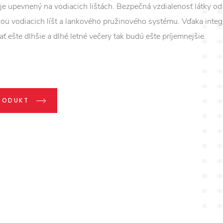
x je upevnený na vodiacich lištách. Bezpečná vzdialenosť látky od
cou vodiacich líšt a lankového pružinového systému. Vďaka inte
 ešte dlhšie a dlhé letné večery tak budú ešte príjemnejšie.
RODUKT