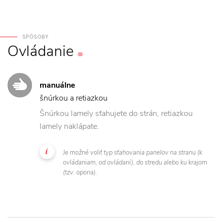
SPÔSOBY
Ovládanie
manuálne
šnúrkou a retiazkou
Šnúrkou lamely sťahujete do strán, retiazkou
lamely naklápate.
Je možné voliť typ sťahovania panelov na stranu (k
ovládaniam, od ovládaní), do stredu alebo ku krajom
(tzv. opona).