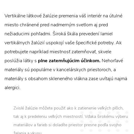
Vertikálne látkové žalúzie premenia váš interiér na útulné
miesto chránené pred nadmerným svetlom aj pred
nežiaducimi pohľadmi. Široká škála prevedení lamiel
vertikálnych žalúzií uspokojí vaše špecifické potreby. Ak
potrebujete napríklad miestnosť zatemňovať, skvele
poslúžia látky s
plne zatemňujúcim účinkom.
Nehorľavé
materiály sú populárne v kancelárskych priestoroch, a
materiály s obsahom skleneného vlákna zase uvítajú najmä
alergici.
Zvislé žalúzie môžete použiť ako k zatienenie veľkých plôch,
tak aj k predeleniu veľkých miestností. Vďaka širokému výberu
materiálov a farieb si doladíte priestor presne podľa svojho
želania a vkusu.