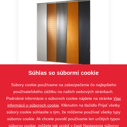
Súhlas so súbormi cookie
Japonské rolety
Súbory cookie používame na zabezpečenie čo najlepšieho
používateľského zážitku na našich webových stránkach.
Podrobné informácie o súboroch cookie nájdete na stránke
Viac
informácií o súboroch cookie
. Kliknutím na tlačidlo Prijať všetky
súbory cookie súhlasíte s tým, že môžeme používať všetky typy
súborov cookie. Ak chcete povoliť používanie len určitých typov
súborov cookie, môžete tak urobiť v časti Nastavenia súborov