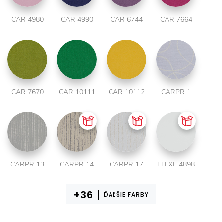
CAR 4980
CAR 4990
CAR 6744
CAR 7664
CAR 7670
CAR 10111
CAR 10112
CARPR 1
CARPR 13
CARPR 14
CARPR 17
FLEXF 4898
ĎAĽŠIE FARBY