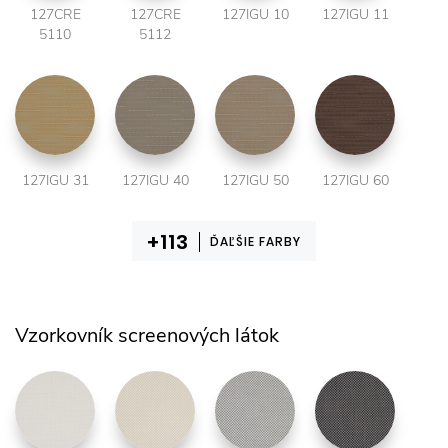
127CRE
127CRE
127IGU 10
127IGU 11
5110
5112
127IGU 31
127IGU 40
127IGU 50
127IGU 60
ĎAĽŠIE FARBY
Vzorkovník screenových látok