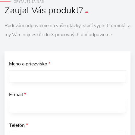
OPÝTAJTE SA NÁS
Zaujal
Vás
produkt?
Radi vám odpovieme na vaše otázky, stačí vyplniť formulár a
my Vám najneskôr do 3 pracovných dní odpovieme.
Meno a priezvisko
*
E-mail
*
Telefón
*