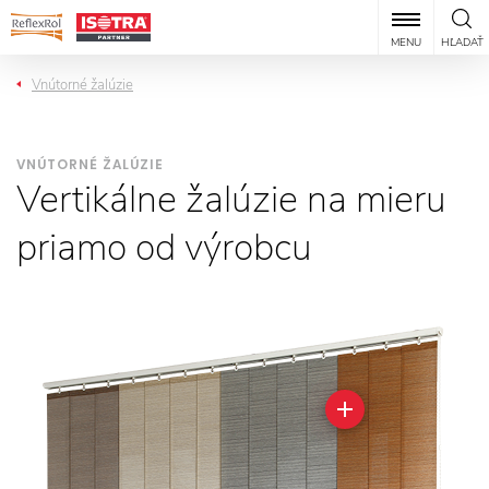
MENU
HĽADAŤ
Vnútorné žalúzie
VNÚTORNÉ ŽALÚZIE
Vertikálne žalúzie na mieru
priamo od výrobcu