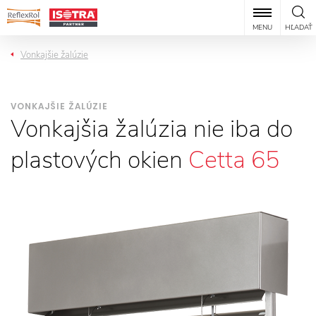
MENU
HĽADAŤ
Vonkajšie žalúzie
VONKAJŠIE ŽALÚZIE
Vonkajšia žalúzia nie iba do
plastových okien
Cetta 65