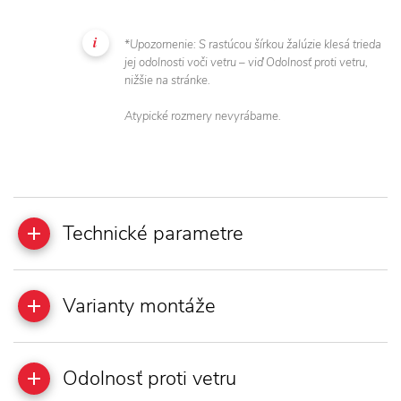
*Upozornenie: S rastúcou šírkou žalúzie klesá trieda
jej odolnosti voči vetru – viď Odolnosť proti vetru,
nižšie na stránke.
Atypické rozmery nevyrábame.
Technické parametre
Varianty montáže
Odolnosť proti vetru