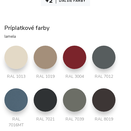
ĎAĽŠIE FARBY
Príplatkové farby
lamela
RAL 1013
RAL 1019
RAL 3004
RAL 7012
RAL
RAL 7021
RAL 7039
RAL 8019
7016MT