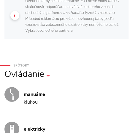
Uvedené farby sú iba orientačné. Ak chcete vidieť farbu v
skutočnosti, odporúčame navštíviť niektorého z našich
obchodných partnerov a vyžiadať si fyzický vzorkovník.
Prípadnú reklamáciu pre výber nevhodnej farby podľa
vzorkovníka zobrazeného elektronicky nemôžeme uznať.
Vybrať obchodného partnera.
SPÔSOBY
Ovládanie
manuálne
kľukou
elektricky