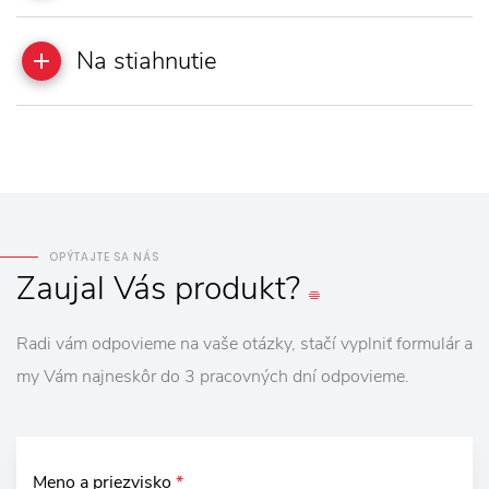
Na stiahnutie
OPÝTAJTE SA NÁS
Zaujal
Vás
produkt?
Radi vám odpovieme na vaše otázky, stačí vyplniť formulár a
my Vám najneskôr do 3 pracovných dní odpovieme.
Meno a priezvisko
*