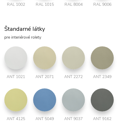
RAL 1002
RAL 1015
RAL 8004
RAL 9006
Štandarné látky
pre interiérové rolety
ANT 1021
ANT 2071
ANT 2272
ANT 2349
ANT 4125
ANT 5049
ANT 9037
ANT 9162