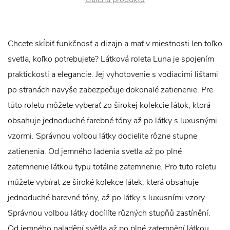
Chcete skĺbiť funkčnosť a dizajn a mať v miestnosti len toľko
svetla, koľko potrebujete? Látková roleta Luna je spojením
praktickosti a elegancie. Jej vyhotovenie s vodiacimi lištami
po stranách navyše zabezpečuje dokonalé zatienenie. Pre
túto roletu môžete vyberať zo širokej kolekcie látok, ktorá
obsahuje jednoduché farebné tóny až po látky s luxusnými
vzormi. Správnou voľbou látky docielite rôzne stupne
zatienenia. Od jemného ladenia svetla až po plné
zatemnenie látkou typu totálne zatemnenie. Pro tuto roletu
můžete vybírat ze široké kolekce látek, která obsahuje
jednoduché barevné tóny, až po látky s luxusními vzory.
Správnou volbou látky docílíte různých stupňů zastínění.
Od jemného naladění světla až po plné zatemnění látkou