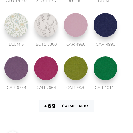
ALO-RL 07
ALO-RL 57
BLOCK 1
BLUM 1
BLUM 5
BOT1 3300
CAR 4980
CAR 4990
CAR 6744
CAR 7664
CAR 7670
CAR 10111
ĎAĽŠIE FARBY