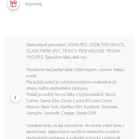
dopredaj
Materiálové prevedení: 100% PES, 100% TREVIRA CS,
GLASS FIBRE-PVC, PES/CV, PES/VISCOSE, PES/PA,
PVC/PES, Špeciálne látky deň-noc.
Ponúkame tiež potlač látok Vaším logom, vzorom, fotkou
a pod.
Pre každý potlač je nutná konzultácia a kalkulácie zo
strany nášho obchodného zástupcu.
Potlač je možný len na látky z týchto kolekcií: Tecno,
Carina, Opera, Eko, Cloud, Carina BO color Como,
Mexico, New York, Starflex DIM, Sunblock, Sunmate,
Veroglim, Verosafe, Creppe, Starlet DIM.
Uvedené farby sú iba orientačné. Ak chcete vidieť farbu v
skutočnosti, odporúčame navštíviť niektorého z našich
obchodných partnerov a vyžiadať si fyzický vzorkovník.