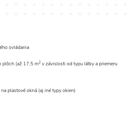
kého ovládania
2
h plôch (až 17,5 m
v závislosti od typu látky a priemeru
 na plastové okná (aj iné typy okien)