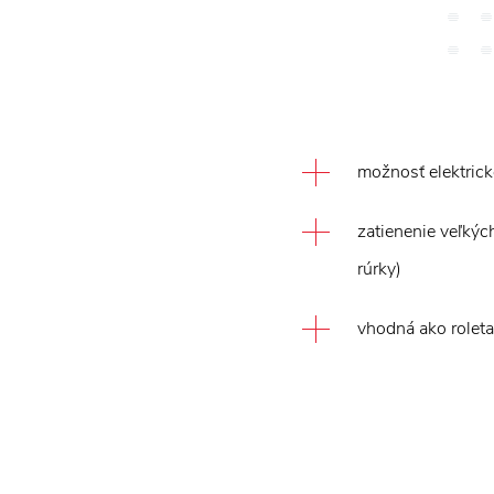
možnosť elektric
zatienenie veľkýc
rúrky)
vhodná ako roleta