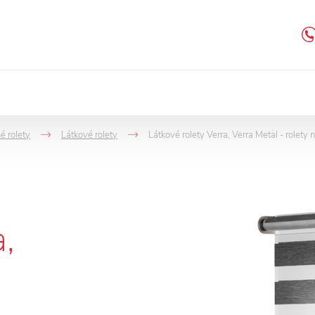
é rolety
Látkové rolety
Látkové rolety Verra, Verra Metal - rolety 
->
->
,