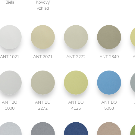
Biela
Kovový
vzhľad
ANT 1021
ANT 2071
ANT 2272
ANT 2349
A
ANT BO
ANT BO
ANT BO
ANT BO
1000
2272
4125
5053