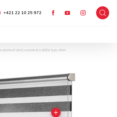
+421 22 10 25 972
Facebook
Instagram
YouTube
na plastové okná, eurookná a ďalšie typy okien