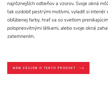
najrôznejších odtieňov a vzorov. Svoje okná mô
tak ozdobiť pestrými motívmi, vyladiť si interiér 
obľúbenej farby, hrať sa so svetlom prenikajúci
polopriesvitnými látkami, alebo svoje okná zaha
zatemnením.
MÁM ZÁUJEM O TENTO PRODUKT