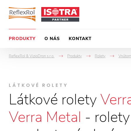
PRODUKTY
O NÁS
KONTAKT
ReflexRol & VizioDron s.r.o.
Produkty
Rolety
Vnútorn
->
->
->
LÁTKOVÉ ROLETY
Látkové rolety
Verra
Verra Metal
- rolety