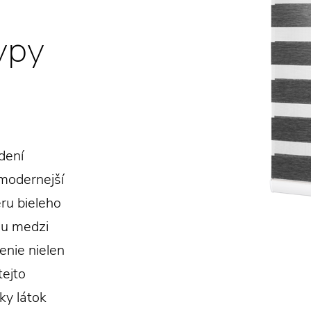
ypy
dení
 modernejší
ru bieleho
du medzi
enie nielen
tejto
ky látok