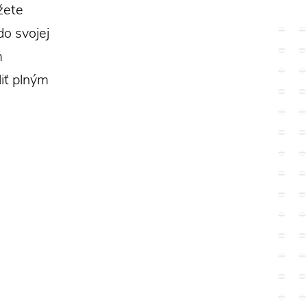
žete
do svojej
m
liť plným