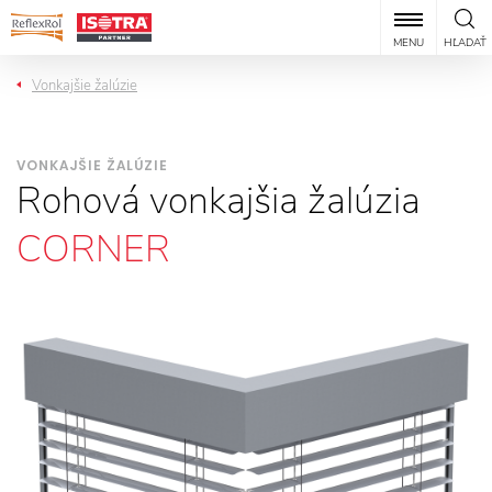
MENU
HĽADAŤ
Vonkajšie žalúzie
VONKAJŠIE ŽALÚZIE
Rohová vonkajšia žalúzia
CORNER