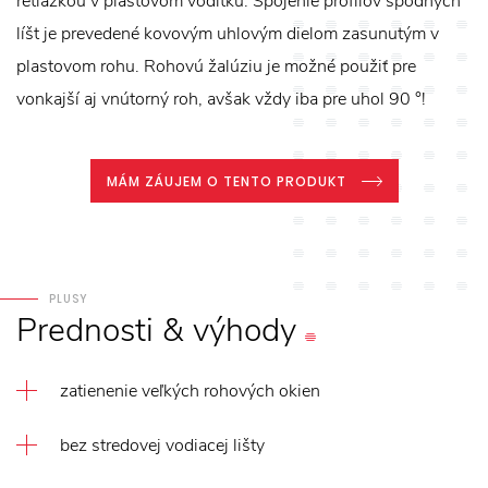
retiazkou v plastovom vodítku. Spojenie profilov spodných
líšt je prevedené kovovým uhlovým dielom zasunutým v
plastovom rohu. Rohovú žalúziu je možné použiť pre
vonkajší aj vnútorný roh, avšak vždy iba pre uhol 90 °!
MÁM ZÁUJEM O TENTO PRODUKT
PLUSY
Prednosti
&
výhody
zatienenie veľkých rohových okien
bez stredovej vodiacej lišty